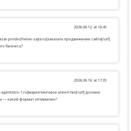
2026.06.12. at 16:41
kazat-prodvizhenie-sajta.ru]заказать продвижение сайта[/url]
го бизнеса?
2026.06.16. at 17:35
e-agentstvo-1.ru]маркетинговое агентство[/url] должно
м — какой формат оптимален?