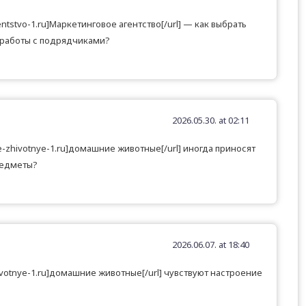
entstvo-1.ru]Маркетинговое агентство[/url] — как выбрать
 работы с подрядчиками?
2026.05.30. at 02:11
e-zhivotnye-1.ru]домашние животные[/url] иногда приносят
редметы?
2026.06.07. at 18:40
hivotnye-1.ru]домашние животные[/url] чувствуют настроение