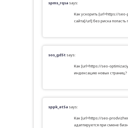
spms_rqsa
says:
Как ускорить [url=https://se
сайта[/url] без риска попасть
sos_gdSt
says:
Как [url=https://seo-optimizac
индексацию новых страниц?
sppk_etSa
says:
Как [url=https://seo-prodvizh
адаптируется при смене биз