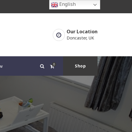
English
Our Location
Doncaster, UK
0
w
Shop