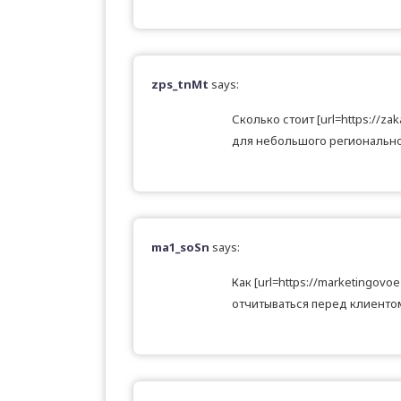
zps_tnMt
says:
Сколько стоит [url=https://za
для небольшого регионально
ma1_soSn
says:
Как [url=https://marketingovo
отчитываться перед клиенто