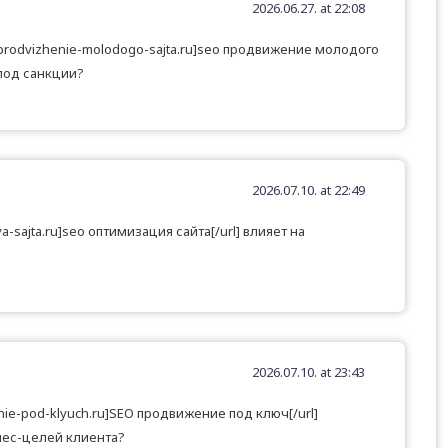
2026.06.27. at 22:08
o-prodvizhenie-molodogo-sajta.ru]seo продвижение молодого
 под санкции?
2026.07.10. at 22:49
iya-sajta.ru]seo оптимизация сайта[/url] влияет на
2026.07.10. at 23:43
enie-pod-klyuch.ru]SEO продвижение под ключ[/url]
нес-целей клиента?