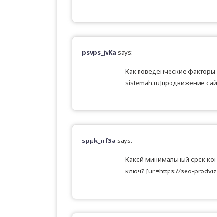
psvps_jvKa
says:
Как поведенческие факторы вл
sistemah.ru]продвижение сайт
sppk_nfSa
says:
Какой минимальный срок кон
ключ? [url=https://seo-prodv