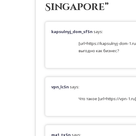
Singapore
”
kapsulnyj_dom_sfSn
says:
[url=https://kapsulnyj-dom-1.
выгодно как бизнес?
vpn_lcSn
says:
Что такое [url=https://vpn-1.
ma1_txSn
says: