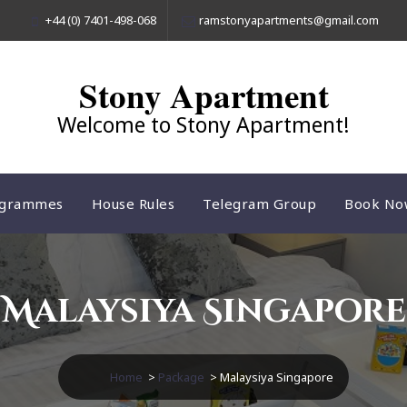
+44 (0) 7401-498-068
ramstonyapartments@gmail.com
Stony Apartment
Welcome to Stony Apartment!
ogrammes
House Rules
Telegram Group
Book No
Malaysiya Singapore
Home
>
Package
>
Malaysiya Singapore